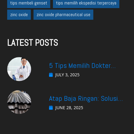
tips membeli genset
tips memilih ekspedisi terpercaya
zinc oxide
zinc oxide pharmaceutical use
LATEST POSTS
5 Tips Memilih Dokter
Spesialis Gastro di
JULY 3, 2025
Surabaya yang Cocok
Untuk Kebutuhan Anda
Atap Baja Ringan: Solusi
Efektif Menjaga Suhu
JUNE 28, 2025
Ruangan Tetap Nyaman