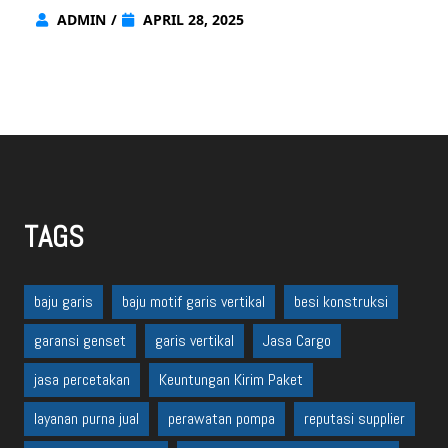
Detection Alarm System
ADMIN
/
APRIL 28, 2025
TAGS
baju garis
baju motif garis vertikal
besi konstruksi
garansi genset
garis vertikal
Jasa Cargo
jasa percetakan
Keuntungan Kirim Paket
layanan purna jual
perawatan pompa
reputasi supplier