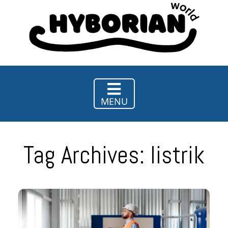
Hy
Borian
World
MENU
Tag Archives: listrik