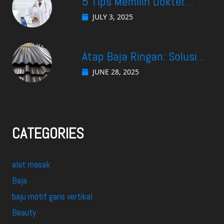
5 Tips Memilih Dokter
Spesialis Gastro di
JULY 3, 2025
Surabaya yang Cocok
Untuk Kebutuhan Anda
Atap Baja Ringan: Solusi
Efektif Menjaga Suhu
JUNE 28, 2025
Ruangan Tetap Nyaman
CATEGORIES
alat masak
Baja
baju motif garis vertikal
Beauty