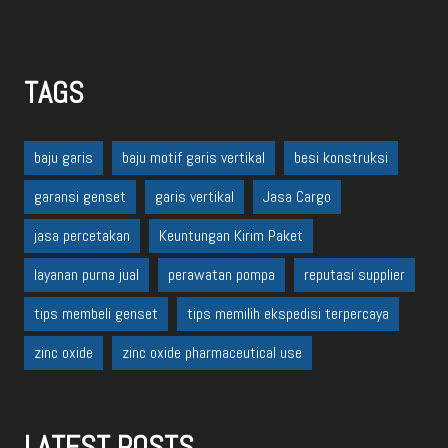
TAGS
baju garis
baju motif garis vertikal
besi konstruksi
garansi genset
garis vertikal
Jasa Cargo
jasa percetakan
Keuntungan Kirim Paket
layanan purna jual
perawatan pompa
reputasi supplier
tips membeli genset
tips memilih ekspedisi terpercaya
zinc oxide
zinc oxide pharmaceutical use
LATEST POSTS