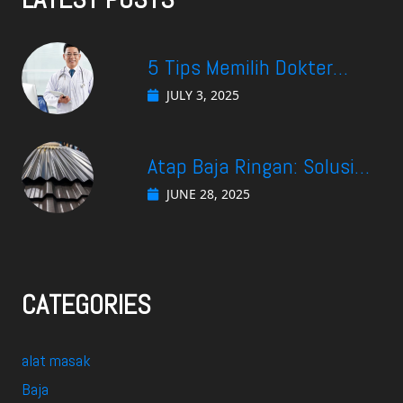
5 Tips Memilih Dokter
Spesialis Gastro di
JULY 3, 2025
Surabaya yang Cocok
Untuk Kebutuhan Anda
Atap Baja Ringan: Solusi
Efektif Menjaga Suhu
JUNE 28, 2025
Ruangan Tetap Nyaman
CATEGORIES
alat masak
Baja