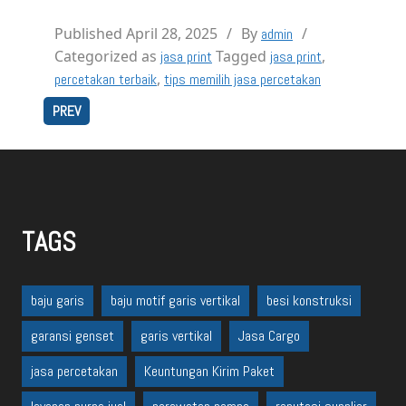
Published
April 28, 2025
By
admin
Categorized as
Tagged
,
jasa print
jasa print
,
percetakan terbaik
tips memilih jasa percetakan
PREV
TAGS
baju garis
baju motif garis vertikal
besi konstruksi
garansi genset
garis vertikal
Jasa Cargo
jasa percetakan
Keuntungan Kirim Paket