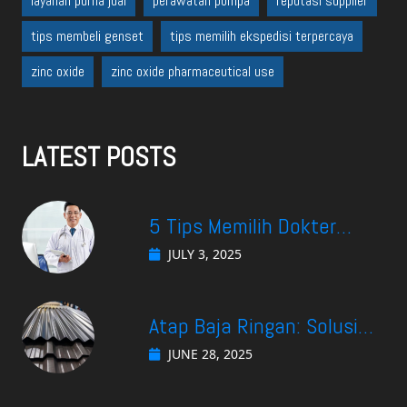
layanan purna jual
perawatan pompa
reputasi supplier
tips membeli genset
tips memilih ekspedisi terpercaya
zinc oxide
zinc oxide pharmaceutical use
LATEST POSTS
5 Tips Memilih Dokter
Spesialis Gastro di
JULY 3, 2025
Surabaya yang Cocok
Untuk Kebutuhan Anda
Atap Baja Ringan: Solusi
Efektif Menjaga Suhu
JUNE 28, 2025
Ruangan Tetap Nyaman