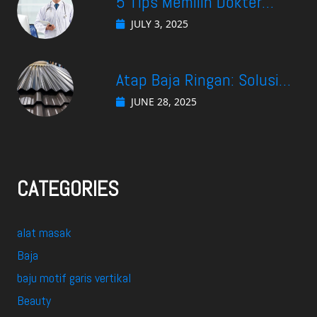
5 Tips Memilih Dokter
Spesialis Gastro di
JULY 3, 2025
Surabaya yang Cocok
Untuk Kebutuhan Anda
Atap Baja Ringan: Solusi
Efektif Menjaga Suhu
JUNE 28, 2025
Ruangan Tetap Nyaman
CATEGORIES
alat masak
Baja
baju motif garis vertikal
Beauty