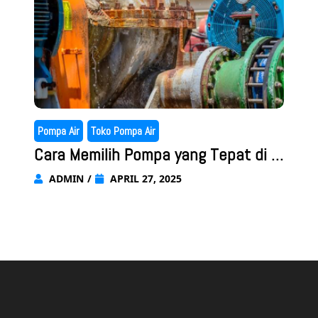
Pompa Air
Toko Pompa Air
Cara Memilih Pompa yang Tepat di T
oko Jual Pompa Air Terdekat
ADMIN
/
APRIL 27, 2025