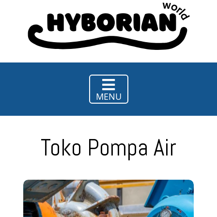
Hy
Borian
World
MENU
Toko Pompa Air